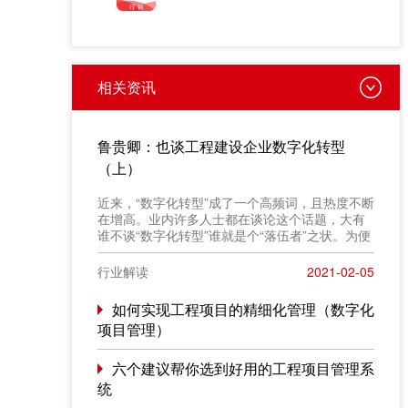
相关资讯
鲁贵卿：也谈工程建设企业数字化转型
（上）
近来，“数字化转型”成了一个高频词，且热度不断
在增高。业内许多人士都在谈论这个话题，大有
谁不谈“数字化转型”谁就是个“落伍者”之状。为便
于在相同语境下讨论问题，今天我也凑个热闹，
以“数字化转型”为题，谈一点粗浅认识，就教于同
行业解读
2021-02-05
行。
如何实现工程项目的精细化管理（数字化
项目管理）
六个建议帮你选到好用的工程项目管理系
统