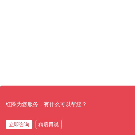
红圈为您服务，有什么可以帮您？
立即咨询
稍后再说
购买咨询
售前电话
预