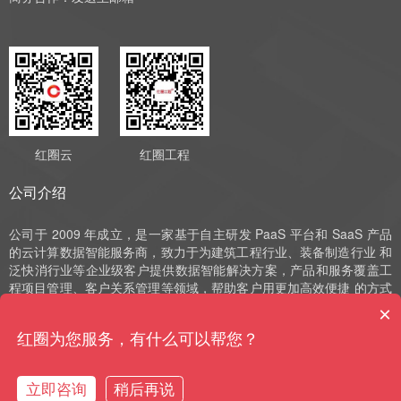
红圈云
红圈工程
公司介绍
公司于 2009 年成立，是一家基于自主研发 PaaS 平台和 SaaS 产品
的云计算数据智能服务商，致力于为建筑工程行业、装备制造行业 和
泛快消行业等企业级客户提供数据智能解决方案，产品和服务覆盖工
程项目管理、客户关系管理等领域，帮助客户用更加高效便捷 的方式
实现数字化运营、管理和决策。公司深耕 SaaS 领域十余年，始终以
×
自主研发作为发展的驱动力，并获评国家高新技术企业、中 关村高新
红圈为您服务，有什么可以帮您？
技术企业、北京市“专精特新”小巨人和北京市“专精特新”中小企业等荣
誉。
立即咨询
稍后再说
购买咨询
售前电话
预约演示