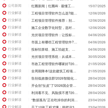
公司新闻
红圈新闻｜红圈AI · 最懂工程：用智能引擎重塑工程管理新范式
15/07/2025
行业解读
工程项目管理软件怎么选?能同时管住资金、成本、进度的才靠谱
12/06/2026
行业解读
工程项目管理软件推荐：别等年底才知道亏了!这套系统让每一分钱都有迹可循
12/06/2026
行业解读
施工企业数字化转型，选对工具比盲目上系统更重要
12/06/2026
行业解读
光伏项目管理软件：让投标管理跑在竞争前面
04/06/2026
行业解读
市面上有哪些工程管理软件?2026年八大主流工具深度盘点
04/06/2026
行业解读
投标怕算错、施工怕超支、结算怕扯皮?这款施工成本管理系统一招全解决
04/06/2026
行业解读
光伏项目管理系统：从成本失控到利润可控，老板只需做对一步
30/05/2026
行业解读
市政工程管理软件哪家好?2026年精细化管理工具选型全攻略
21/05/2026
行业解读
全周期降本!这款建筑工程项目管理系统，从投标测算一路控到竣工结算
21/05/2026
行业解读
告别低效微信群!2026智能化升级，看看工程项目管理软件有哪些颠覆级体验?
28/04/2026
行业解读
开会别“扯皮”了!2026国企管理软件推荐，让经营数据替所有人“开口说话”
28/04/2026
行业解读
利润看不见、风险摸不透?2026建筑工程项目管理系统让经营数据“一眼透底”
28/04/2026
行业解读
“数据孤岛”正在吃掉你的利润！2026建筑公司项目管理软件破局之道
23/04/2026
行业解读
干了10年工程才懂：能把这3个数据管明白的工程项目管理软件，才是真神器!
23/04/2026