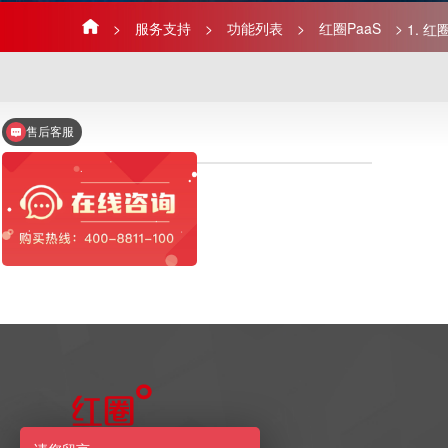
>
服务支持
>
功能列表
>
红圈PaaS
>
1. 红
售后客服
红圈工程管理系统