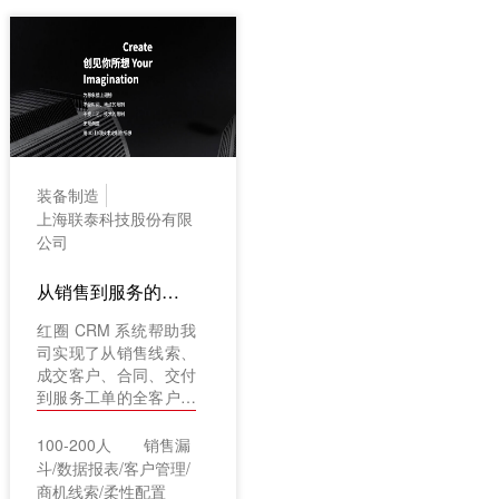
装备制造
上海联泰科技股份有限
公司
从销售到服务的全客户生命周期闭环管理
红圈 CRM 系统帮助我
司实现了从销售线索、
成交客户、合同、交付
到服务工单的全客户生
命周期闭环管理，将业
务协同效率提升 30%
100-200人
销售漏
以上。
斗/数据报表/客户管理/
商机线索/柔性配置