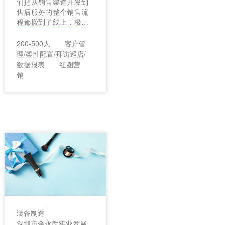
们把从销售渠道开发到
售后服务的整个销售流
程都搬到了线上，极大
地提高了工作效率，并
实现了对经销商的精细
200-500人
客户管
化管理，助推了销量提
理/柔性配置/拜访巡店/
升及终端消费客户的满
数据报表
红圈营
意度提升。
销
装备制造
深圳市金永励实业发展