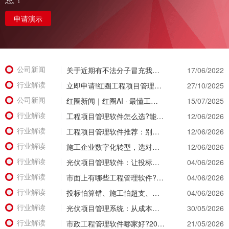
申请演示
公司新闻
关于近期有不法分子冒充我公司实施诈骗活动的公示函
17/06/2022
行业解读
立即申请!红圈工程项目管理系统免费试用重磅开启，亲身体验智慧管理新篇章!
27/10/2025
公司新闻
红圈新闻｜红圈AI · 最懂工程：用智能引擎重塑工程管理新范式
15/07/2025
行业解读
工程项目管理软件怎么选?能同时管住资金、成本、进度的才靠谱
12/06/2026
行业解读
工程项目管理软件推荐：别等年底才知道亏了!这套系统让每一分钱都有迹可循
12/06/2026
行业解读
施工企业数字化转型，选对工具比盲目上系统更重要
12/06/2026
行业解读
光伏项目管理软件：让投标管理跑在竞争前面
04/06/2026
行业解读
市面上有哪些工程管理软件?2026年八大主流工具深度盘点
04/06/2026
行业解读
投标怕算错、施工怕超支、结算怕扯皮?这款施工成本管理系统一招全解决
04/06/2026
行业解读
光伏项目管理系统：从成本失控到利润可控，老板只需做对一步
30/05/2026
行业解读
市政工程管理软件哪家好?2026年精细化管理工具选型全攻略
21/05/2026