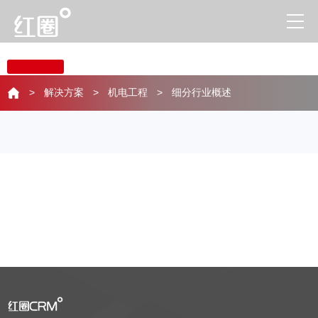
弱电工程是指建筑物和建筑物之间小于等于220V50Hz的交流电传输工程。常用
弱电系统包括电话系统、计算机局域网、广播系统、有线电视信号分配系统、视
频监控系统、火灾报警系统等。弱电工程企业主营业务以通信工程、智能楼宇、
安防、机电工程、电气消防、暖通、城市及道路照明工程、亮化工程等项目为
主。上述工程项目的管理均适用本工程项目管理系统/解决方案。
>
解决方案
>
机电工程
>
细分行业概述