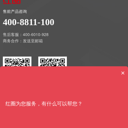
售前产品咨询
400-8811-100
售后客服：400-6010-928
商务合作：
发送至邮箱
×
红圈云
红圈工程
公司介绍
红圈为您服务，有什么可以帮您？
公司于 2009 年成立，是一家基于自主研发 PaaS 平台和 SaaS 产品
的云计算数据智能服务商，致力于为建筑工程行业、装备制造行业 和
泛快消行业等企业级客户提供数据智能解决方案，产品和服务覆盖工