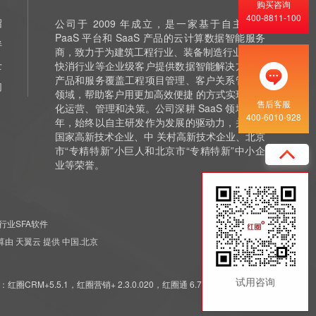
购买咨询
400-8811-100
绍
公司于 2009 年成立，是一家基于自主研发
PaaS 平台和 SaaS 产品的云计算数据智能服务
伴
商，致力于为建筑工程行业、装备制造行业 和泛
士
快消行业等企业级客户提供数据智能解决方案，
产品和服务覆盖工程项目管理、客户关系管理等
们
领域，帮助客户用更加高效便捷 的方式实现数字
售后客服
化运营、管理和决策。公司深耕 SaaS 领域十余
400-6010-928
年，始终以自主研发作为发展的驱动力，并获评
国家高新技术企业、中 关村高新技术企业、北京
市“专精特新”小巨人和北京市“专精特新”中小企
业等荣誉。
行业SFA软件
 云计算由 天翼云 提供 中国.北京
试用咨询
5.5.1，红圈营销+ 2.3.0.020，红圈通 6.7.7.011