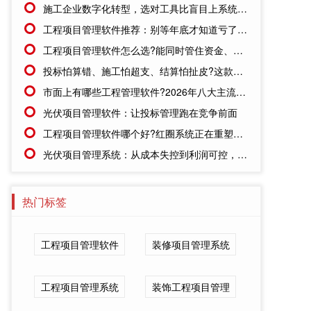
施工企业数字化转型，选对工具比盲目上系统更重要
工程项目管理软件推荐：别等年底才知道亏了!这套系统让每一分钱都有迹可循
工程项目管理软件怎么选?能同时管住资金、成本、进度的才靠谱
投标怕算错、施工怕超支、结算怕扯皮?这款施工成本管理系统一招全解决
市面上有哪些工程管理软件?2026年八大主流工具深度盘点
光伏项目管理软件：让投标管理跑在竞争前面
工程项目管理软件哪个好?红圈系统正在重塑工程企业的"数字大脑"
光伏项目管理系统：从成本失控到利润可控，老板只需做对一步
热门标签
工程项目管理软件
装修项目管理系统
工程项目管理系统
装饰工程项目管理