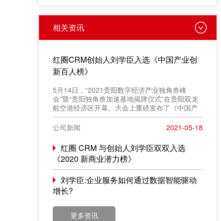
相关资讯
红圈CRM创始人刘学臣入选《中国产业创
新百人榜》
​5月14日，“2021贵阳数字经济产业独角兽峰
会”暨“贵阳独角兽加速基地揭牌仪式”在贵阳双龙
航空港经济区开幕。大会上重磅发布了《中国产
业创新百人榜》评选结果，红圈 CRM 创始人
&CEO 刘学臣成功入选“2021产业创新百人榜”。
公司新闻
2021-05-18
红圈 CRM 与创始人刘学臣双双入选
《2020 新商业潜力榜》
刘学臣:企业服务如何通过数据智能驱动
增长?
更多资讯