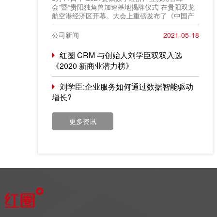
会”暨“贵阳独角兽加速基地揭牌仪式”在贵阳双龙
航空港经济区开幕。大会上重磅发布了《中国产
业创新百人榜》评选结果，红圈 CRM 创始人
&CEO 刘学臣成功入选“2021产业创新百人榜”。
公司新闻
2021-05-18
红圈 CRM 与创始人刘学臣双双入选
《2020 新商业潜力榜》
刘学臣:企业服务如何通过数据智能驱动
增长?
更多资讯