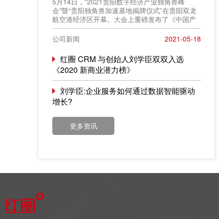
​5月14日，“2021贵阳数字经济产业独角兽峰
会”暨“贵阳独角兽加速基地揭牌仪式”在贵阳双龙
航空港经济区开幕。大会上重磅发布了《中国产
业创新百人榜》评选结果，红圈 CRM 创始人
&CEO 刘学臣成功入选“2021产业创新百人榜”。
公司新闻
2021-05-18
红圈 CRM 与创始人刘学臣双双入选
《2020 新商业潜力榜》
刘学臣:企业服务如何通过数据智能驱动
增长?
更多资讯