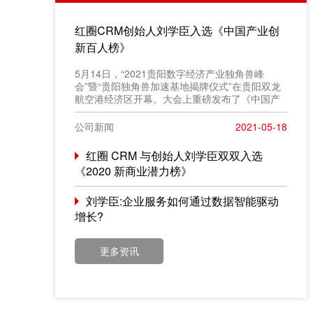
红圈CRM创始人刘学臣入选《中国产业创
新百人榜》
​5月14日，“2021贵阳数字经济产业独角兽峰
会”暨“贵阳独角兽加速基地揭牌仪式”在贵阳双龙
航空港经济区开幕。大会上重磅发布了《中国产
业创新百人榜》评选结果，红圈 CRM 创始人
&CEO 刘学臣成功入选“2021产业创新百人榜”。
公司新闻
2021-05-18
红圈 CRM 与创始人刘学臣双双入选
《2020 新商业潜力榜》
刘学臣:企业服务如何通过数据智能驱动
增长?
更多资讯