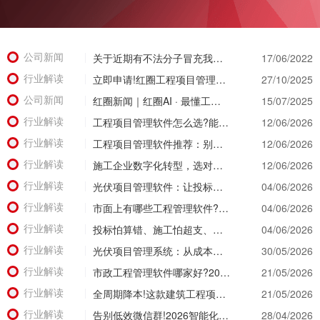
公司新闻
关于近期有不法分子冒充我公司实施诈骗活动的公示函
17/06/2022
行业解读
立即申请!红圈工程项目管理系统免费试用重磅开启，亲身体验智慧管理新篇章!
27/10/2025
公司新闻
红圈新闻｜红圈AI · 最懂工程：用智能引擎重塑工程管理新范式
15/07/2025
行业解读
工程项目管理软件怎么选?能同时管住资金、成本、进度的才靠谱
12/06/2026
行业解读
工程项目管理软件推荐：别等年底才知道亏了!这套系统让每一分钱都有迹可循
12/06/2026
行业解读
施工企业数字化转型，选对工具比盲目上系统更重要
12/06/2026
行业解读
光伏项目管理软件：让投标管理跑在竞争前面
04/06/2026
行业解读
市面上有哪些工程管理软件?2026年八大主流工具深度盘点
04/06/2026
行业解读
投标怕算错、施工怕超支、结算怕扯皮?这款施工成本管理系统一招全解决
04/06/2026
行业解读
光伏项目管理系统：从成本失控到利润可控，老板只需做对一步
30/05/2026
行业解读
市政工程管理软件哪家好?2026年精细化管理工具选型全攻略
21/05/2026
行业解读
全周期降本!这款建筑工程项目管理系统，从投标测算一路控到竣工结算
21/05/2026
行业解读
告别低效微信群!2026智能化升级，看看工程项目管理软件有哪些颠覆级体验?
28/04/2026