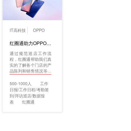
IT高科技
OPPO
红圈通助力OPPO精耕线下渠道
通过规范巡店工作流
程，红圈通帮助我们真
实的了解各个门店的产
品陈列和销售情况等信
息，管理好庞大的线下
门店体系。
500-1000人
工作
日报/工作日程/考勤签
到/拜访巡店/数据报
表
红圈通