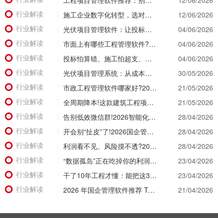
工程项目管理软件推荐：别等年底才知道亏了!这套系统让每一分钱都有迹可循
12/06/2026
行业解读
施工企业数字化转型，选对工具比盲目上系统更重要
12/06/2026
行业解读
光伏项目管理软件：让投标管理跑在竞争前面
04/06/2026
行业解读
市面上有哪些工程管理软件?2026年八大主流工具深度盘点
04/06/2026
行业解读
投标怕算错、施工怕超支、结算怕扯皮?这款施工成本管理系统一招全解决
04/06/2026
行业解读
光伏项目管理系统：从成本失控到利润可控，老板只需做对一步
30/05/2026
行业解读
市政工程管理软件哪家好?2026年精细化管理工具选型全攻略
21/05/2026
行业解读
全周期降本!这款建筑工程项目管理系统，从投标测算一路控到竣工结算
21/05/2026
行业解读
告别低效微信群!2026智能化升级，看看工程项目管理软件有哪些颠覆级体验?
28/04/2026
行业解读
开会别“扯皮”了!2026国企管理软件推荐，让经营数据替所有人“开口说话”
28/04/2026
行业解读
利润看不见、风险摸不透?2026建筑工程项目管理系统让经营数据“一眼透底”
28/04/2026
行业解读
“数据孤岛”正在吃掉你的利润！2026建筑公司项目管理软件破局之道
23/04/2026
行业解读
干了10年工程才懂：能把这3个数据管明白的工程项目管理软件，才是真神器!
23/04/2026
行业解读
2026 年国企管理软件推荐 Top 5 盘点：核心功能与适用场景深度解析
21/04/2026