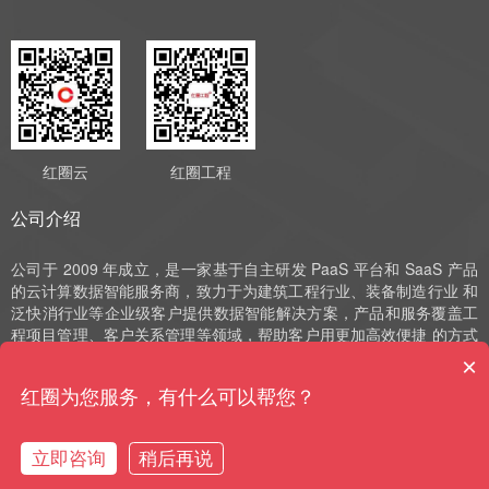
红圈云
红圈工程
公司介绍
公司于 2009 年成立，是一家基于自主研发 PaaS 平台和 SaaS 产品
的云计算数据智能服务商，致力于为建筑工程行业、装备制造行业 和
泛快消行业等企业级客户提供数据智能解决方案，产品和服务覆盖工
程项目管理、客户关系管理等领域，帮助客户用更加高效便捷 的方式
实现数字化运营、管理和决策。公司深耕 SaaS 领域十余年，始终以
×
自主研发作为发展的驱动力，并获评国家高新技术企业、中 关村高新
红圈为您服务，有什么可以帮您？
技术企业、北京市“专精特新”小巨人和北京市“专精特新”中小企业等荣
誉。
立即咨询
稍后再说
购买咨询
售前电话
预约演示