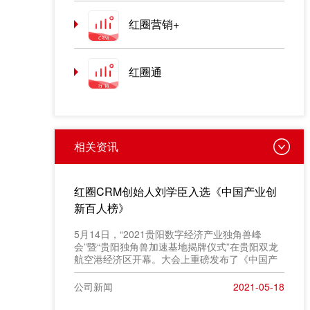
红圈营销+
红圈通
相关资讯
红圈CRM创始人刘学臣入选《中国产业创
新百人榜》
​5月14日，“2021贵阳数字经济产业独角兽峰
会”暨“贵阳独角兽加速基地揭牌仪式”在贵阳双龙
航空港经济区开幕。大会上重磅发布了《中国产
业创新百人榜》评选结果，红圈 CRM 创始人
&CEO 刘学臣成功入选“2021产业创新百人榜”。
公司新闻
2021-05-18