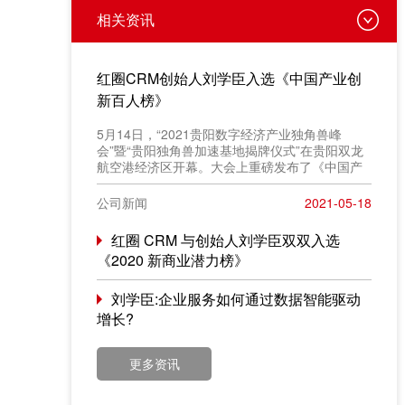
相关资讯
红圈CRM创始人刘学臣入选《中国产业创
新百人榜》
​5月14日，“2021贵阳数字经济产业独角兽峰
会”暨“贵阳独角兽加速基地揭牌仪式”在贵阳双龙
航空港经济区开幕。大会上重磅发布了《中国产
业创新百人榜》评选结果，红圈 CRM 创始人
&CEO 刘学臣成功入选“2021产业创新百人榜”。
公司新闻
2021-05-18
红圈 CRM 与创始人刘学臣双双入选
《2020 新商业潜力榜》
刘学臣:企业服务如何通过数据智能驱动
增长?
更多资讯