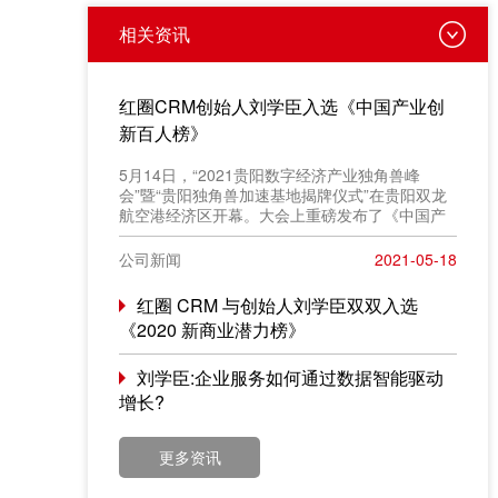
相关资讯
红圈CRM创始人刘学臣入选《中国产业创
新百人榜》
​5月14日，“2021贵阳数字经济产业独角兽峰
会”暨“贵阳独角兽加速基地揭牌仪式”在贵阳双龙
航空港经济区开幕。大会上重磅发布了《中国产
业创新百人榜》评选结果，红圈 CRM 创始人
&CEO 刘学臣成功入选“2021产业创新百人榜”。
公司新闻
2021-05-18
红圈 CRM 与创始人刘学臣双双入选
《2020 新商业潜力榜》
刘学臣:企业服务如何通过数据智能驱动
增长?
更多资讯