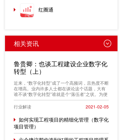
红圈通
相关资讯
鲁贵卿：也谈工程建设企业数字化
转型（上）
近来，“数字化转型”成了一个高频词，且热度不断
在增高。业内许多人士都在谈论这个话题，大有
谁不谈“数字化转型”谁就是个“落伍者”之状。为便
于在相同语境下讨论问题，今天我也凑个热闹，
以“数字化转型”为题，谈一点粗浅认识，就教于同
行业解读
2021-02-05
行。
如何实现工程项目的精细化管理（数字化
项目管理）
六个建议帮你选到好用的工程项目管理系