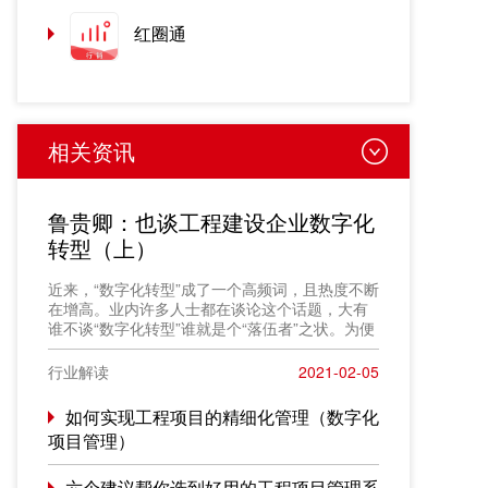
红圈通
相关资讯
鲁贵卿：也谈工程建设企业数字化
转型（上）
近来，“数字化转型”成了一个高频词，且热度不断
在增高。业内许多人士都在谈论这个话题，大有
谁不谈“数字化转型”谁就是个“落伍者”之状。为便
于在相同语境下讨论问题，今天我也凑个热闹，
以“数字化转型”为题，谈一点粗浅认识，就教于同
行业解读
2021-02-05
行。
如何实现工程项目的精细化管理（数字化
项目管理）
六个建议帮你选到好用的工程项目管理系