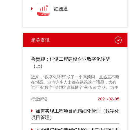
红圈通
相关资讯
鲁贵卿：也谈工程建设企业数字化转型
（上）
近来，“数字化转型”成了一个高频词，且热度不断
在增高。业内许多人士都在谈论这个话题，大有
谁不谈“数字化转型”谁就是个“落伍者”之状。为便
于在相同语境下讨论问题，今天我也凑个热闹，
以“数字化转型”为题，谈一点粗浅认识，就教于同
行业解读
2021-02-05
行。
如何实现工程项目的精细化管理（数字化
项目管理）
六个建议帮你选到好用的工程项目管理系