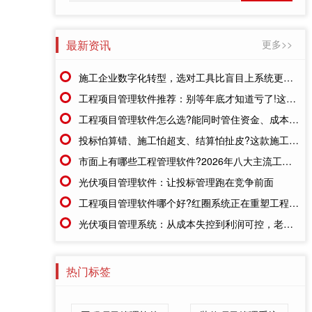
最新资讯
更多>>
施工企业数字化转型，选对工具比盲目上系统更重要
工程项目管理软件推荐：别等年底才知道亏了!这套系统让每一分钱都有迹可循
工程项目管理软件怎么选?能同时管住资金、成本、进度的才靠谱
投标怕算错、施工怕超支、结算怕扯皮?这款施工成本管理系统一招全解决
市面上有哪些工程管理软件?2026年八大主流工具深度盘点
光伏项目管理软件：让投标管理跑在竞争前面
工程项目管理软件哪个好?红圈系统正在重塑工程企业的"数字大脑"
光伏项目管理系统：从成本失控到利润可控，老板只需做对一步
热门标签