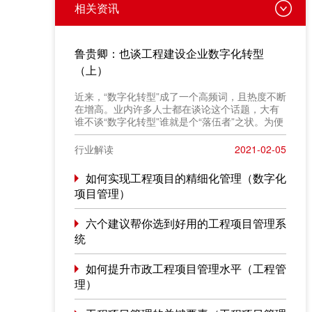
相关资讯
鲁贵卿：也谈工程建设企业数字化转型
（上）
近来，“数字化转型”成了一个高频词，且热度不断
在增高。业内许多人士都在谈论这个话题，大有
谁不谈“数字化转型”谁就是个“落伍者”之状。为便
于在相同语境下讨论问题，今天我也凑个热闹，
以“数字化转型”为题，谈一点粗浅认识，就教于同
行业解读
2021-02-05
行。
如何实现工程项目的精细化管理（数字化
项目管理）
六个建议帮你选到好用的工程项目管理系
统
如何提升市政工程项目管理水平（工程管
理）