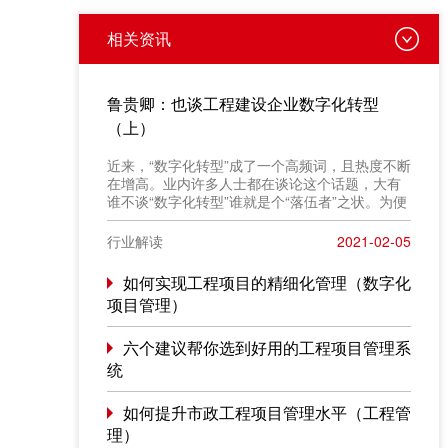
相关资讯
鲁贵卿：也谈工程建设企业数字化转型
（上）
近来，“数字化转型”成了一个高频词，且热度不断
在增高。业内许多人士都在谈论这个话题，大有
谁不谈“数字化转型”谁就是个“落伍者”之状。为便
于在相同语境下讨论问题，今天我也凑个热闹，
以“数字化转型”为题，谈一点粗浅认识，就教于同
行业解读
2021-02-05
行。
如何实现工程项目的精细化管理（数字化
项目管理）
六个建议帮你选到好用的工程项目管理系
统
如何提升市政工程项目管理水平（工程管
理）