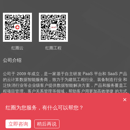
红圈云
红圈工程
公司介绍
公司于 2009 年成立，是一家基于自主研发 PaaS 平台和 SaaS 产品
的云计算数据智能服务商，致力于为建筑工程行业、装备制造行业 和
泛快消行业等企业级客户提供数据智能解决方案，产品和服务覆盖工
程项目管理、客户关系管理等领域，帮助客户用更加高效便捷 的方式
实现数字化运营、管理和决策。公司深耕 SaaS 领域十余年，始终以
×
自主研发作为发展的驱动力，并获评国家高新技术企业、中 关村高新
红圈为您服务，有什么可以帮您？
技术企业、北京市“专精特新”小巨人和北京市“专精特新”中小企业等荣
誉。
立即咨询
稍后再说
购买咨询
售前电话
预约演示