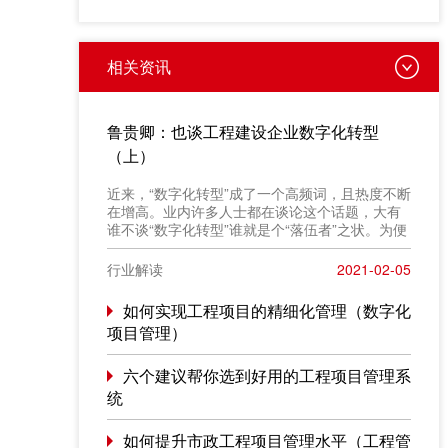
相关资讯
鲁贵卿：也谈工程建设企业数字化转型
（上）
近来，“数字化转型”成了一个高频词，且热度不断
在增高。业内许多人士都在谈论这个话题，大有
谁不谈“数字化转型”谁就是个“落伍者”之状。为便
于在相同语境下讨论问题，今天我也凑个热闹，
以“数字化转型”为题，谈一点粗浅认识，就教于同
行业解读
2021-02-05
行。
如何实现工程项目的精细化管理（数字化
项目管理）
六个建议帮你选到好用的工程项目管理系
统
如何提升市政工程项目管理水平（工程管