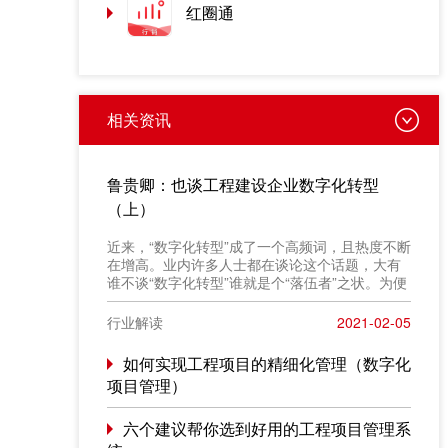
红圈通
相关资讯
鲁贵卿：也谈工程建设企业数字化转型
（上）
近来，“数字化转型”成了一个高频词，且热度不断
在增高。业内许多人士都在谈论这个话题，大有
谁不谈“数字化转型”谁就是个“落伍者”之状。为便
于在相同语境下讨论问题，今天我也凑个热闹，
以“数字化转型”为题，谈一点粗浅认识，就教于同
行业解读
2021-02-05
行。
如何实现工程项目的精细化管理（数字化
项目管理）
六个建议帮你选到好用的工程项目管理系