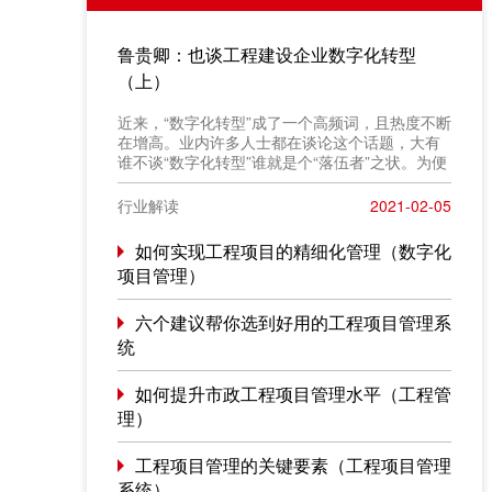
鲁贵卿：也谈工程建设企业数字化转型
（上）
近来，“数字化转型”成了一个高频词，且热度不断
在增高。业内许多人士都在谈论这个话题，大有
谁不谈“数字化转型”谁就是个“落伍者”之状。为便
于在相同语境下讨论问题，今天我也凑个热闹，
以“数字化转型”为题，谈一点粗浅认识，就教于同
行业解读
2021-02-05
行。
如何实现工程项目的精细化管理（数字化
项目管理）
六个建议帮你选到好用的工程项目管理系
统
如何提升市政工程项目管理水平（工程管
理）
工程项目管理的关键要素（工程项目管理
系统）