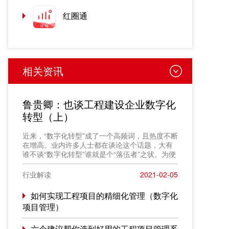
红圈通
相关资讯
鲁贵卿：也谈工程建设企业数字化
转型（上）
近来，“数字化转型”成了一个高频词，且热度不断
在增高。业内许多人士都在谈论这个话题，大有
谁不谈“数字化转型”谁就是个“落伍者”之状。为便
于在相同语境下讨论问题，今天我也凑个热闹，
以“数字化转型”为题，谈一点粗浅认识，就教于同
行业解读
2021-02-05
行。
如何实现工程项目的精细化管理（数字化
项目管理）
六个建议帮你选到好用的工程项目管理系