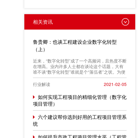
相关资讯
鲁贵卿：也谈工程建设企业数字化转型
（上）
近来，“数字化转型”成了一个高频词，且热度不断
在增高。业内许多人士都在谈论这个话题，大有
谁不谈“数字化转型”谁就是个“落伍者”之状。为便
于在相同语境下讨论问题，今天我也凑个热闹，
以“数字化转型”为题，谈一点粗浅认识，就教于同
行业解读
2021-02-05
行。
如何实现工程项目的精细化管理（数字化
项目管理）
六个建议帮你选到好用的工程项目管理系
统
如何提升市政工程项目管理水平（工程管