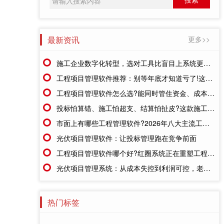
最新资讯
更多>>
施工企业数字化转型，选对工具比盲目上系统更重要
工程项目管理软件推荐：别等年底才知道亏了!这套系统让每一分钱都有迹可循
工程项目管理软件怎么选?能同时管住资金、成本、进度的才靠谱
投标怕算错、施工怕超支、结算怕扯皮?这款施工成本管理系统一招全解决
市面上有哪些工程管理软件?2026年八大主流工具深度盘点
光伏项目管理软件：让投标管理跑在竞争前面
工程项目管理软件哪个好?红圈系统正在重塑工程企业的"数字大脑"
光伏项目管理系统：从成本失控到利润可控，老板只需做对一步
热门标签