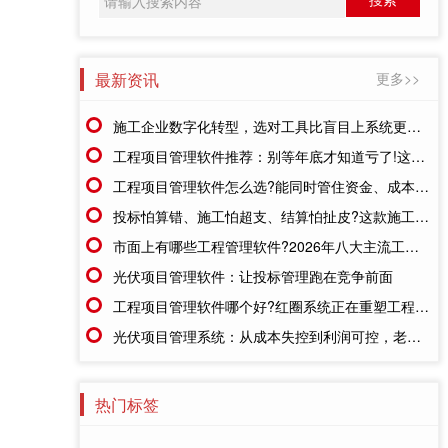
最新资讯
更多>>
施工企业数字化转型，选对工具比盲目上系统更重要
工程项目管理软件推荐：别等年底才知道亏了!这套系统让每一分钱都有迹可循
工程项目管理软件怎么选?能同时管住资金、成本、进度的才靠谱
投标怕算错、施工怕超支、结算怕扯皮?这款施工成本管理系统一招全解决
市面上有哪些工程管理软件?2026年八大主流工具深度盘点
光伏项目管理软件：让投标管理跑在竞争前面
工程项目管理软件哪个好?红圈系统正在重塑工程企业的"数字大脑"
光伏项目管理系统：从成本失控到利润可控，老板只需做对一步
热门标签