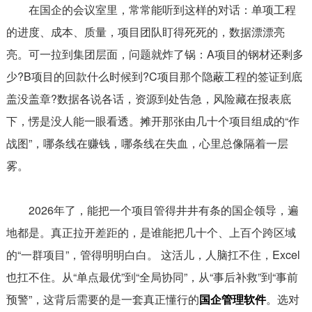
在国企的会议室里，常常能听到这样的对话：单项工程
的进度、成本、质量，项目团队盯得死死的，数据漂漂亮
亮。可一拉到集团层面，问题就炸了锅：A项目的钢材还剩多
少?B项目的回款什么时候到?C项目那个隐蔽工程的签证到底
盖没盖章?数据各说各话，资源到处告急，风险藏在报表底
下，愣是没人能一眼看透。摊开那张由几十个项目组成的“作
战图”，哪条线在赚钱，哪条线在失血，心里总像隔着一层
雾。
2026年了，能把一个项目管得井井有条的国企领导，遍
地都是。真正拉开差距的，是谁能把几十个、上百个跨区域
的“一群项目”，管得明明白白。 这活儿，人脑扛不住，Excel
也扛不住。从“单点最优”到“全局协同”，从“事后补救”到“事前
预警”，这背后需要的是一套真正懂行的
国企管理软件
。选对