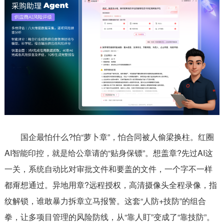
国企最怕什么?怕“萝卜章”，怕合同被人偷梁换柱。红圈
AI智能印控，就是给公章请的“贴身保镖”。想盖章?先过AI这
一关，系统自动比对审批文件和要盖的文件，一个字不一样
都甭想通过。异地用章?远程授权，高清摄像头全程录像，指
纹解锁，谁敢暴力拆章立马报警。这套“人防+技防”的组合
拳，让多项目管理的风险防线，从“靠人盯”变成了“靠技防”。