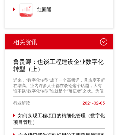
红圈通
相关资讯
鲁贵卿：也谈工程建设企业数字化
转型（上）
近来，“数字化转型”成了一个高频词，且热度不断
在增高。业内许多人士都在谈论这个话题，大有
谁不谈“数字化转型”谁就是个“落伍者”之状。为便
于在相同语境下讨论问题，今天我也凑个热闹，
以“数字化转型”为题，谈一点粗浅认识，就教于同
行业解读
2021-02-05
行。
如何实现工程项目的精细化管理（数字化
项目管理）
六个建议帮你选到好用的工程项目管理系