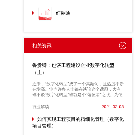
红圈通
相关资讯
鲁贵卿：也谈工程建设企业数字化转型
（上）
近来，“数字化转型”成了一个高频词，且热度不断
在增高。业内许多人士都在谈论这个话题，大有
谁不谈“数字化转型”谁就是个“落伍者”之状。为便
于在相同语境下讨论问题，今天我也凑个热闹，
以“数字化转型”为题，谈一点粗浅认识，就教于同
行业解读
2021-02-05
行。
如何实现工程项目的精细化管理（数字化
项目管理）