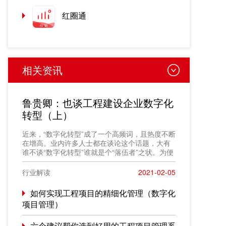
红圈通
相关资讯
鲁贵卿：也谈工程建设企业数字化
转型（上）
近来，“数字化转型”成了一个高频词，且热度不断
在增高。业内许多人士都在谈论这个话题，大有
谁不谈“数字化转型”谁就是个“落伍者”之状。为便
于在相同语境下讨论问题，今天我也凑个热闹，
以“数字化转型”为题，谈一点粗浅认识，就教于同
行业解读
2021-02-05
行。
如何实现工程项目的精细化管理（数字化
项目管理）
六个建议帮你选到好用的工程项目管理系