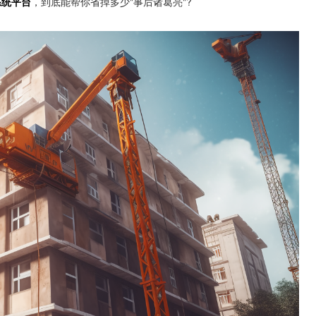
系统平台
，到底能帮你省掉多少"事后诸葛亮"?