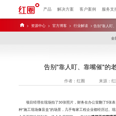
产品
解决方案
客户案例
服务支
>
资源中心
>
官方博客
>
行业解读
>
告别"靠人盯、
全
告别"靠人盯、靠嘴催"的老
作者：红圈
来源：红
项目经理在现场拍了30张照片，财务在办公室翻了5张表
种"施工现场像盲盒"的场景，几乎每家工程企业都经历过。