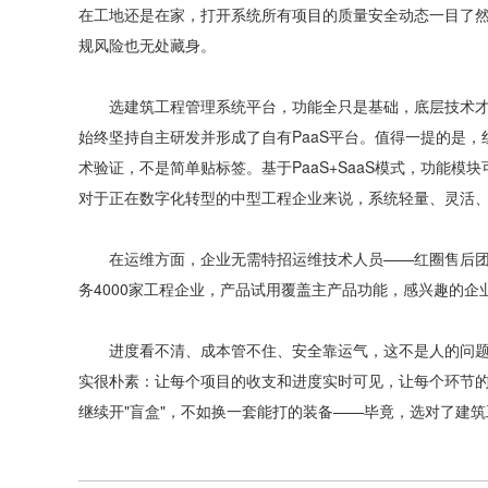
在工地还是在家，打开系统所有项目的质量安全动态一目了
规风险也无处藏身。
选建筑工程管理系统平台，功能全只是基础，底层技术才是
始终坚持自主研发并形成了自有PaaS平台。值得一提的是，
术验证，不是简单贴标签。基于PaaS+SaaS模式，功能
对于正在数字化转型的中型工程企业来说，系统轻量、灵活、上
在运维方面，企业无需特招运维技术人员——红圈售后团
务4000家工程企业，产品试用覆盖主产品功能，感兴趣的企
进度看不清、成本管不住、安全靠运气，这不是人的问题
实很朴素：让每个项目的收支和进度实时可见，让每个环节的
继续开"盲盒"，不如换一套能打的装备——毕竟，选对了建