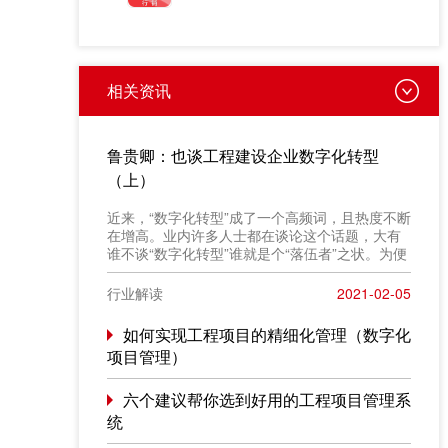
相关资讯
鲁贵卿：也谈工程建设企业数字化转型
（上）
近来，“数字化转型”成了一个高频词，且热度不断
在增高。业内许多人士都在谈论这个话题，大有
谁不谈“数字化转型”谁就是个“落伍者”之状。为便
于在相同语境下讨论问题，今天我也凑个热闹，
以“数字化转型”为题，谈一点粗浅认识，就教于同
行业解读
2021-02-05
行。
如何实现工程项目的精细化管理（数字化
项目管理）
六个建议帮你选到好用的工程项目管理系
统