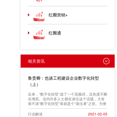
红圈营销+
红圈通
相关资讯
鲁贵卿：也谈工程建设企业数字化转型
（上）
近来，“数字化转型”成了一个高频词，且热度不断
在增高。业内许多人士都在谈论这个话题，大有
谁不谈“数字化转型”谁就是个“落伍者”之状。为便
于在相同语境下讨论问题，今天我也凑个热闹，
以“数字化转型”为题，谈一点粗浅认识，就教于同
行业解读
2021-02-05