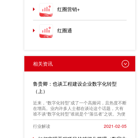
红圈营销+
红圈通
相关资讯
鲁贵卿：也谈工程建设企业数字化转型
（上）
近来，“数字化转型”成了一个高频词，且热度不断
在增高。业内许多人士都在谈论这个话题，大有
谁不谈“数字化转型”谁就是个“落伍者”之状。为便
于在相同语境下讨论问题，今天我也凑个热闹，
以“数字化转型”为题，谈一点粗浅认识，就教于同
行业解读
2021-02-05
行。