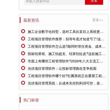
最新资讯
更多>>
施工企业数字化转型，选对工具比盲目上系统更重要
工程项目管理软件推荐：别等年底才知道亏了!这套系统让每一分钱都有迹可循
工程项目管理软件怎么选?能同时管住资金、成本、进度的才靠谱
投标怕算错、施工怕超支、结算怕扯皮?这款施工成本管理系统一招全解决
市面上有哪些工程管理软件?2026年八大主流工具深度盘点
光伏项目管理软件：让投标管理跑在竞争前面
工程项目管理软件哪个好?红圈系统正在重塑工程企业的"数字大脑"
光伏项目管理系统：从成本失控到利润可控，老板只需做对一步
热门标签