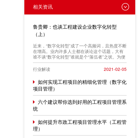
相关资讯
鲁贵卿：也谈工程建设企业数字化转型
（上）
近来，“数字化转型”成了一个高频词，且热度不断
在增高。业内许多人士都在谈论这个话题，大有
谁不谈“数字化转型”谁就是个“落伍者”之状。为便
于在相同语境下讨论问题，今天我也凑个热闹，
以“数字化转型”为题，谈一点粗浅认识，就教于同
行业解读
2021-02-05
行。
如何实现工程项目的精细化管理（数字化
项目管理）
六个建议帮你选到好用的工程项目管理系
统
如何提升市政工程项目管理水平（工程管
理）