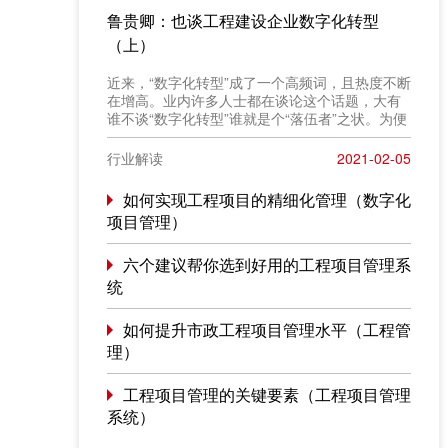
鲁贵卿：也谈工程建设企业数字化转型
（上）
近来，“数字化转型”成了一个高频词，且热度不断
在增高。业内许多人士都在谈论这个话题，大有
谁不谈“数字化转型”谁就是个“落伍者”之状。为便
于在相同语境下讨论问题，今天我也凑个热闹，
以“数字化转型”为题，谈一点粗浅认识，就教于同
行业解读
2021-02-05
行。
如何实现工程项目的精细化管理（数字化
项目管理）
六个建议帮你选到好用的工程项目管理系
统
如何提升市政工程项目管理水平（工程管
理）
工程项目管理的关键要素（工程项目管理
系统）