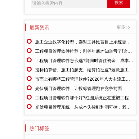
最新资讯
更多>>
施工企业数字化转型，选对工具比盲目上系统更重要
工程项目管理软件推荐：别等年底才知道亏了!这套系统让每一分钱都有迹可循
工程项目管理软件怎么选?能同时管住资金、成本、进度的才靠谱
投标怕算错、施工怕超支、结算怕扯皮?这款施工成本管理系统一招全解决
市面上有哪些工程管理软件?2026年八大主流工具深度盘点
光伏项目管理软件：让投标管理跑在竞争前面
工程项目管理软件哪个好?红圈系统正在重塑工程企业的"数字大脑"
光伏项目管理系统：从成本失控到利润可控，老板只需做对一步
热门标签