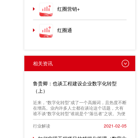
红圈营销+
红圈通
相关资讯
鲁贵卿：也谈工程建设企业数字化转型
（上）
近来，“数字化转型”成了一个高频词，且热度不断
在增高。业内许多人士都在谈论这个话题，大有
谁不谈“数字化转型”谁就是个“落伍者”之状。为便
于在相同语境下讨论问题，今天我也凑个热闹，
以“数字化转型”为题，谈一点粗浅认识，就教于同
行业解读
2021-02-05
行。