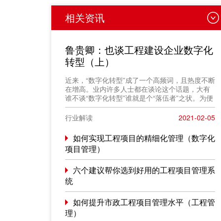
相关资讯
鲁贵卿：也谈工程建设企业数字化
转型（上）
近来，“数字化转型”成了一个高频词，且热度不断
在增高。业内许多人士都在谈论这个话题，大有
谁不谈“数字化转型”谁就是个“落伍者”之状。为便
于在相同语境下讨论问题，今天我也凑个热闹，
以“数字化转型”为题，谈一点粗浅认识，就教于同
行业解读
2021-02-05
行。
如何实现工程项目的精细化管理（数字化
项目管理）
六个建议帮你选到好用的工程项目管理系
统
如何提升市政工程项目管理水平（工程管
理）