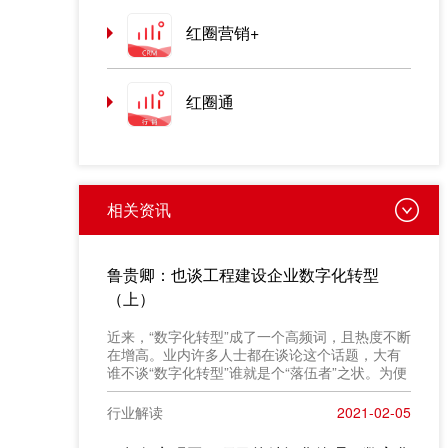
红圈营销+
红圈通
相关资讯
鲁贵卿：也谈工程建设企业数字化转型
（上）
近来，“数字化转型”成了一个高频词，且热度不断
在增高。业内许多人士都在谈论这个话题，大有
谁不谈“数字化转型”谁就是个“落伍者”之状。为便
于在相同语境下讨论问题，今天我也凑个热闹，
以“数字化转型”为题，谈一点粗浅认识，就教于同
行业解读
2021-02-05
行。