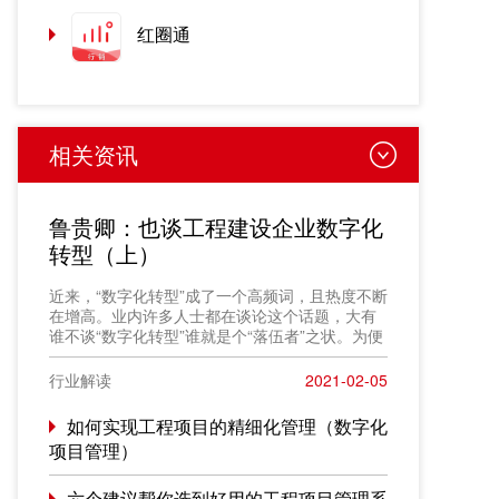
红圈通
相关资讯
鲁贵卿：也谈工程建设企业数字化
转型（上）
近来，“数字化转型”成了一个高频词，且热度不断
在增高。业内许多人士都在谈论这个话题，大有
谁不谈“数字化转型”谁就是个“落伍者”之状。为便
于在相同语境下讨论问题，今天我也凑个热闹，
以“数字化转型”为题，谈一点粗浅认识，就教于同
行业解读
2021-02-05
行。
如何实现工程项目的精细化管理（数字化
项目管理）
六个建议帮你选到好用的工程项目管理系