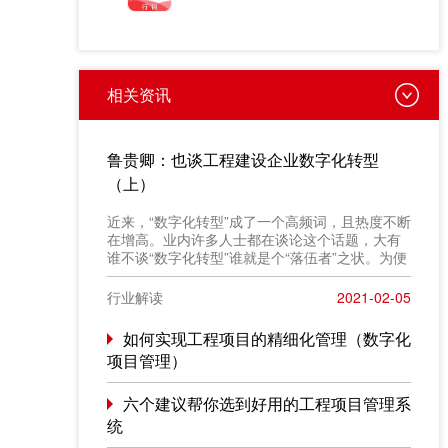
相关资讯
鲁贵卿：也谈工程建设企业数字化转型
（上）
近来，“数字化转型”成了一个高频词，且热度不断
在增高。业内许多人士都在谈论这个话题，大有
谁不谈“数字化转型”谁就是个“落伍者”之状。为便
于在相同语境下讨论问题，今天我也凑个热闹，
以“数字化转型”为题，谈一点粗浅认识，就教于同
行业解读
2021-02-05
行。
如何实现工程项目的精细化管理（数字化
项目管理）
六个建议帮你选到好用的工程项目管理系
统