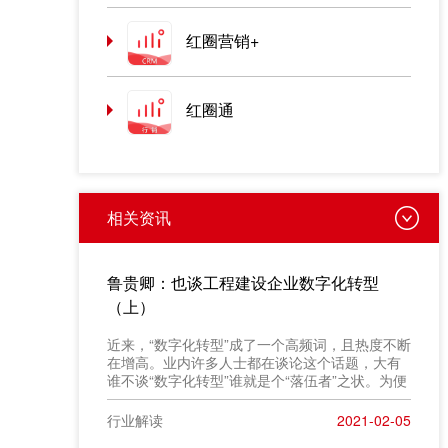
红圈营销+
红圈通
相关资讯
鲁贵卿：也谈工程建设企业数字化转型
（上）
近来，“数字化转型”成了一个高频词，且热度不断
在增高。业内许多人士都在谈论这个话题，大有
谁不谈“数字化转型”谁就是个“落伍者”之状。为便
于在相同语境下讨论问题，今天我也凑个热闹，
以“数字化转型”为题，谈一点粗浅认识，就教于同
行业解读
2021-02-05
行。