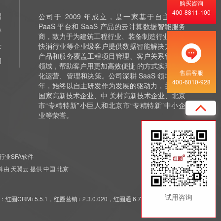
购买咨询
400-8811-100
绍
公司于 2009 年成立，是一家基于自主研发
PaaS 平台和 SaaS 产品的云计算数据智能服务
伴
商，致力于为建筑工程行业、装备制造行业 和泛
士
快消行业等企业级客户提供数据智能解决方案，
产品和服务覆盖工程项目管理、客户关系管理等
们
领域，帮助客户用更加高效便捷 的方式实现数字
售后客服
化运营、管理和决策。公司深耕 SaaS 领域十余
400-6010-928
年，始终以自主研发作为发展的驱动力，并获评
国家高新技术企业、中 关村高新技术企业、北京
市“专精特新”小巨人和北京市“专精特新”中小企
业等荣誉。
行业SFA软件
 云计算由 天翼云 提供 中国.北京
试用咨询
5.5.1，红圈营销+ 2.3.0.020，红圈通 6.7.7.011